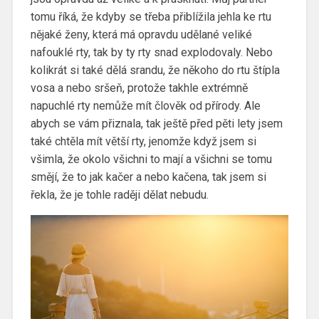
tomu říká, že kdyby se třeba přiblížila jehla ke rtu
nějaké ženy, která má opravdu udělané veliké
nafouklé rty, tak by ty rty snad explodovaly. Nebo
kolikrát si také dělá srandu, že někoho do rtu štípla
vosa a nebo sršeň, protože takhle extrémně
napuchlé rty nemůže mít člověk od přírody. Ale
abych se vám přiznala, tak ještě před pěti lety jsem
také chtěla mít větší rty, jenomže když jsem si
všimla, že okolo všichni to mají a všichni se tomu
smějí, že to jak kačer a nebo kačena, tak jsem si
řekla, že je tohle raději dělat nebudu.