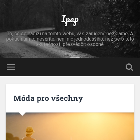
Ipap
To, co se nabízí na tomto webu, vás zaručeně nezklame. A
pokud nám to nevěříte, není nic jednoduššího, než se o této
skutečnosti přesvědčit osobně.
Móda pro všechny