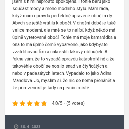
jsem s nimi naprosto spokojená. I tohle beru jako
součást módy a mého módního stylu. Mám ráda,
když mám opravdu perfektně upravené obočí a rty.
Abych se ještě vrátila k obočí. V dnešní době je také
velice moderní, ale mně se to nelíbí, když někdo má
úplně vytetované obočí. Tohle má moje kamarádka a
ona to má úplně černě vybarvené, jako kdybyste
vzali lihovou fixu a nakreslili takový oblouček. A
řeknu vám, že to vypadá opravdu katastrofálně a že
takovéhle obočí se nosilo snad ve čtyřicátých a
nebo v padesátých letech. Vypadalo to jako Adina
Mandlová. Jo, myslím si, že nic se nemá přehánět a
že přirozenost je tady na prvním místě.
4.8/5 - (5 votes)
30. 4. 2023