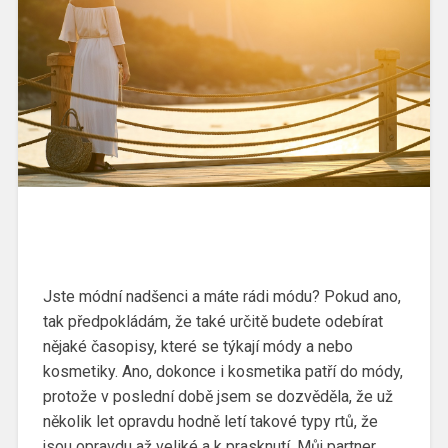
Jste módní nadšenci a máte rádi módu? Pokud ano,
tak předpokládám, že také určitě budete odebírat
nějaké časopisy, které se týkají módy a nebo
kosmetiky. Ano, dokonce i kosmetika patří do módy,
protože v poslední době jsem se dozvěděla, že už
několik let opravdu hodně letí takové typy rtů, že
jsou opravdu až veliké a k prasknutí. Můj partner