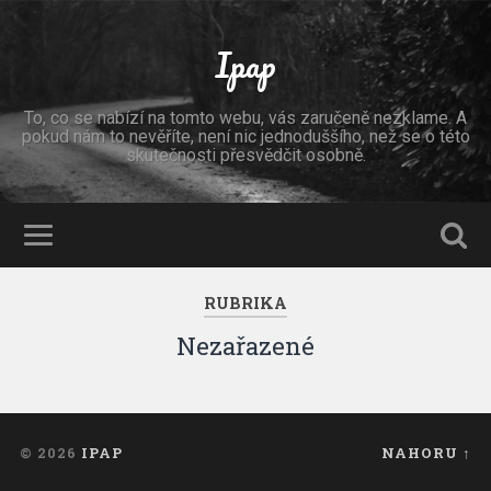
Ipap
To, co se nabízí na tomto webu, vás zaručeně nezklame. A
pokud nám to nevěříte, není nic jednoduššího, než se o této
skutečnosti přesvědčit osobně.
RUBRIKA
Nezařazené
© 2026
IPAP
NAHORU ↑