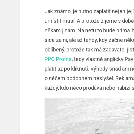
Jak známo, je nutno zaplatit nejen jej
umístit musí. A protože žijeme v době 
někam jinam. Na netu to bude prima. N
sice za ni, ale až tehdy, kdy začne ně
oblíbený, protože tak má zadavatel ji
PPC Profits
, tedy vlastně anglicky Pa
platit až po kliknutí. Výhody snad ani 
o něčem podobném neslyšel. Reklama b
každý, kdo něco prodává nebo nabízí s