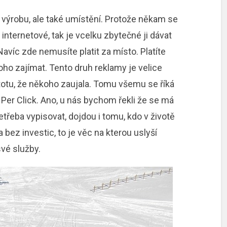
í výrobu, ale také umístění. Protože někam se
internetové, tak je vcelku zbytečné ji dávat
avíc zde nemusíte platit za místo. Platíte
koho zajímat. Tento druh reklamy je velice
stotu, že někoho zaujala. Tomu všemu se říká
y Per Click. Ano, u nás bychom řekli že se má
netřeba vypisovat, dojdou i tomu, kdo v životě
ez investic, to je věc na kterou uslyší
vé služby.