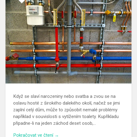
Když se slaví narozeniny nebo svatba a zvou se na
oslavu hosté z širokého dalekého okolí, načež se jimi
zaplní celý dům, může to způsobit nemalé problémy
například v souvislosti s vytížením toalety. Kupříkladu
připadne-li na jeden záchod deset osob,…
Pokračovat ve čtení →