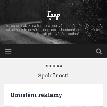
Ipap
To, co se nabízí na tomto webu, vás zaručeně nezklame. A
pokud nám to nevěříte, není nic jednoduššího, než se o této
skutečnosti přesvědčit osobně.
RUBRIKA
Společnosti
Umístění reklamy