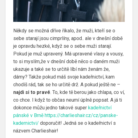
Někdy se možná dříve říkalo, že muži, kteří se o
sebe starají jsou cimprlíny, apod.. ale v dnešní době
je opravdu hezké, když se o sebe muži starají.
Pokud je muž upravený. Má upravené vlasy a vousy,
to si myslím,že v dnešní době něco o daném muži
ukazuje a také se to určitě líbí nám ženám že,
dámy?
Takže pokud máš svoje kadeřnictví, kam
chodíš rád, tak se ho určitě drž. A pokud ještě ne –
najdi si
to pravé
. To, kde tě berou jako chlapa, co ví,
co chce. I když to občas neumí úplně popsat. A já ti
dokonce můžu jedno takové super
kadeřnictví
pánské v Brně https://charlieshair.cz/cz/panske-
kadernictvi/
doporučit! Jedná se o kadeřnictví s
názvem Charlieshair!