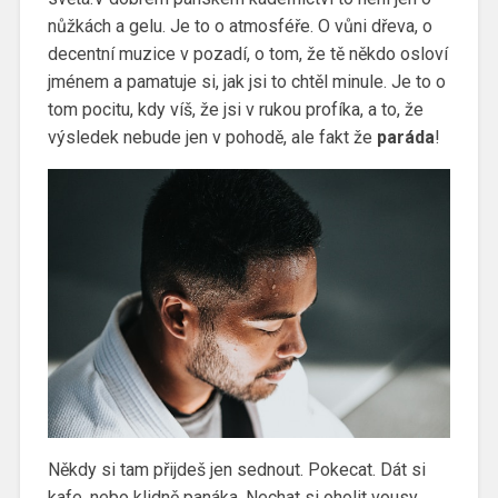
nůžkách a gelu. Je to o atmosféře. O vůni dřeva, o
decentní muzice v pozadí, o tom, že tě někdo osloví
jménem a pamatuje si, jak jsi to chtěl minule. Je to o
tom pocitu, kdy víš, že jsi v rukou profíka, a to, že
výsledek nebude jen v pohodě, ale fakt že
paráda
!
Někdy si tam přijdeš jen sednout. Pokecat. Dát si
kafe, nebo klidně panáka. Nechat si oholit vousy