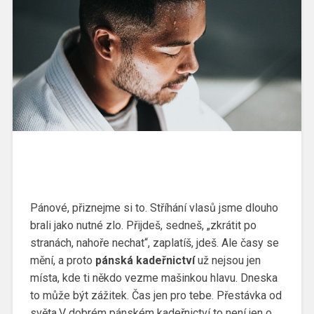
Pánové, přiznejme si to. Stříhání vlasů jsme dlouho
brali jako nutné zlo. Přijdeš, sedneš, „zkrátit po
stranách, nahoře nechat“, zaplatíš, jdeš. Ale časy se
mění, a proto
pánská kadeřnictví
už nejsou jen
místa, kde ti někdo vezme mašinkou hlavu. Dneska
to může být zážitek. Čas jen pro tebe. Přestávka od
světa.
V dobrém pánském kadeřnictví to není jen o