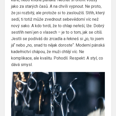
jako za starých časů. A na chvíli vypnout. Ne proto,
že jsi rozbitý, ale protože si to zasloužíš.
Střih, který
sedí, ti totiž může zvednout sebevědomí víc než
nový sako. A kdo tvrdí, že to chlap neřeší, lže. Dobrý
sestřih není jen o vlasech – je to o tom, jak se cítíš.
Jestli se podíváš do zrcadla a řekneš si „jo, to jsem
já“ nebo „no, snad to nějak doroste“.
Moderní pánská
kadeřnictví chápou, že muži chtějí víc. Ne
komplikace, ale kvalitu. Pohodlí. Respekt. A styl, co
dává smysl.