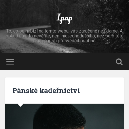
Ipap
To, co se nabízí na tomto webu, vás zaručeně nezklame. A
pokud nám to nevěříte, není nic jednoduššího, než se o této
skutečnosti přesvědčit osobně.
Pánské kadeřnictví