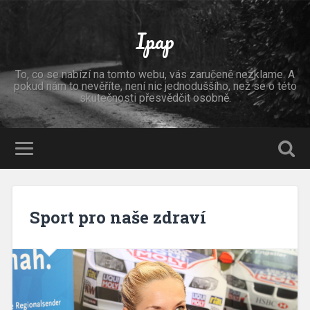
Ipap
To, co se nabízí na tomto webu, vás zaručeně nezklame. A
pokud nám to nevěříte, není nic jednoduššího, než se o této
skutečnosti přesvědčit osobně.
Sport pro naše zdraví