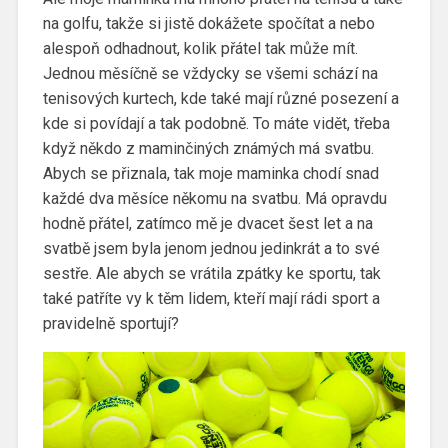
na golfu, takže si jistě dokážete spočítat a nebo
alespoň odhadnout, kolik přátel tak může mít.
Jednou měsíčně se vždycky se všemi schází na
tenisových kurtech, kde také mají různé posezení a
kde si povídají a tak podobně. To máte vidět, třeba
když někdo z maminčiných známých má svatbu.
Abych se přiznala, tak moje maminka chodí snad
každé dva měsíce někomu na svatbu. Má opravdu
hodně přátel, zatímco mě je dvacet šest let a na
svatbě jsem byla jenom jednou jedinkrát a to své
sestře. Ale abych se vrátila zpátky ke sportu, tak
také patříte vy k těm lidem, kteří mají rádi sport a
pravidelně sportují?