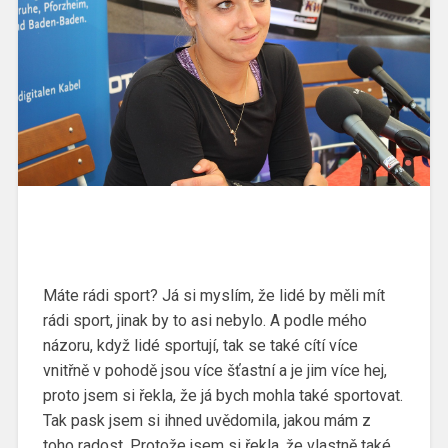
Máte rádi sport? Já si myslím, že lidé by měli mít
rádi sport, jinak by to asi nebylo. A podle mého
názoru, když lidé sportují, tak se také cítí více
vnitřně v pohodě jsou více šťastní a je jim více hej,
proto jsem si řekla, že já bych mohla také sportovat.
Tak pask jsem si ihned uvědomila, jakou mám z
toho radost. Protože jsem si řekla, že vlastně také