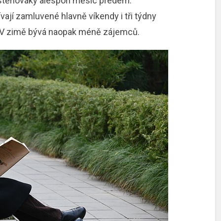
stěhováky alespoň měsíc předem.
ají zamluvené hlavně víkendy i tři týdny
ě. V zimě bývá naopak méně zájemců.