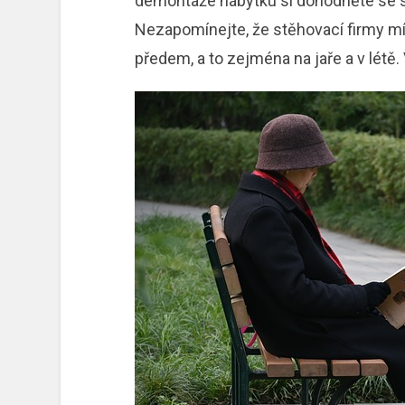
demontáže nábytku si dohodněte se 
Nezapomínejte, že stěhovací firmy mív
předem, a to zejména na jaře a v lét