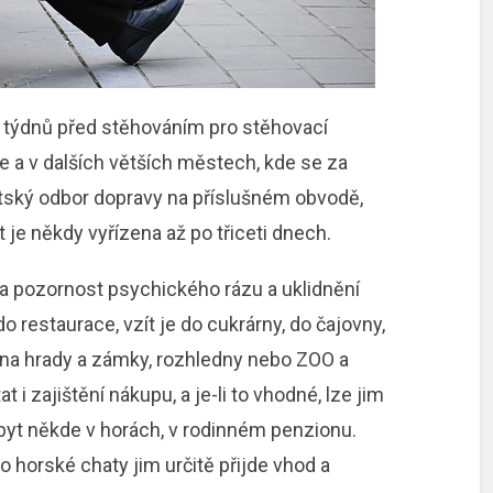
t týdnů před stěhováním pro stěhovací
ze a v dalších větších městech, kde se za
ěstský odbor dopravy na příslušném obvodě,
t je někdy vyřízena až po třiceti dnech.
na pozornost psychického rázu a uklidnění
do restaurace, vzít je do cukrárny, do čajovny,
 na hrady a zámky, rozhledny nebo ZOO a
 i zajištění nákupu, a je-li to vhodné, lze jim
yt někde v horách, v rodinném penzionu.
o horské chaty jim určitě přijde vhod a