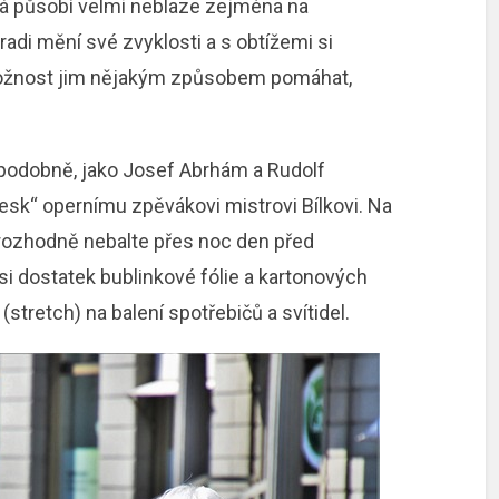
rá působí velmi neblaze zejména na
radi mění své zvyklosti a s obtížemi si
i možnost jim nějakým způsobem pomáhat,
 podobně, jako Josef Abrhám a Rudolf
esk“ opernímu zpěvákovi mistrovi Bílkovi. Na
a rozhodně nebalte přes noc den před
si dostatek bublinkové fólie a kartonových
(stretch) na balení spotřebičů a svítidel.