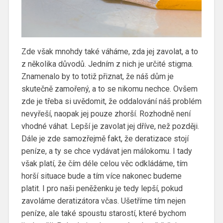
Zde však mnohdy také váháme, zda jej zavolat, a to
z několika důvodů. Jedním z nich je určité stigma.
Znamenalo by to totiž přiznat, že náš dům je
skutečně zamořený, a to se nikomu nechce. Ovšem
zde je třeba si uvědomit, že oddalování náš problém
nevyřeší, naopak jej pouze zhorší. Rozhodně není
vhodné váhat. Lepší je zavolat jej dříve, než později.
Dále je zde samozřejmě fakt, že deratizace stojí
peníze, a ty se chce vydávat jen málokomu. I tady
však platí, že čím déle celou věc odkládáme, tím
horší situace bude a tím více nakonec budeme
platit. I pro naši peněženku je tedy lepší, pokud
zavoláme deratizátora včas. Ušetříme tím nejen
peníze, ale také spoustu starostí, které bychom