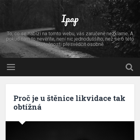
Ipap
To, co se nabízí na tomto webu, vás zaručeně nezklame. A
pokud nám to nevěříte, není nic jednoduššího, než se o této
skutečnosti přesvědčit osobně.
Proč je u štěnice likvidace tak
obtížná