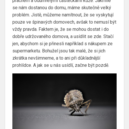
prachem a odumřelými částečkami kůže. Jakmile
se nám dostanou do domu, máme skutečně velký
problém.
Jistě, můžeme namítnout, že se vyskytují
pouze ve špinavých domovech, avšak to nemusí být
vždy pravda. Faktem je, že se mohou dostat i do
dobře udržovaného domova, a usídlit se zde. Stačí
jen, abychom si je přinesli například s nákupem ze
supermarketu. Bohužel jsou tak malé, že si jich
zkrátka nevšimneme, a to ani při důkladnější
prohlídce. A jak se u nás usídlí, začne být pozdě.