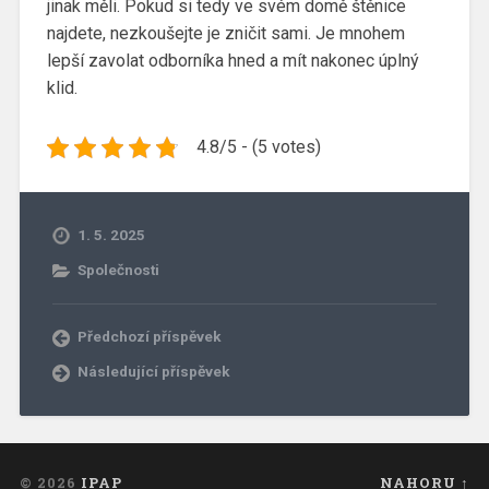
jinak měli. Pokud si tedy ve svém domě štěnice
najdete, nezkoušejte je zničit sami. Je mnohem
lepší zavolat odborníka hned a mít nakonec úplný
klid.
4.8/5 - (5 votes)
1. 5. 2025
Společnosti
Předchozí příspěvek
Následující příspěvek
© 2026
IPAP
NAHORU ↑