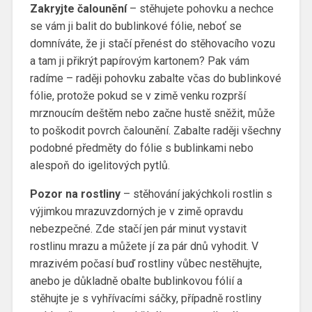
Zakryjte čalounění
– stěhujete pohovku a nechce
se vám ji balit do bublinkové fólie, neboť se
domníváte, že ji stačí přenést do stěhovacího vozu
a tam ji přikrýt papírovým kartonem? Pak vám
radíme – raději pohovku zabalte včas do bublinkové
fólie, protože pokud se v zimě venku rozprší
mrznoucím deštěm nebo začne hustě sněžit, může
to poškodit povrch čalounění. Zabalte raději všechny
podobné předměty do fólie s bublinkami nebo
alespoň do igelitových pytlů.
Pozor na rostliny
– stěhování jakýchkoli rostlin s
výjimkou mrazuvzdorných je v zimě opravdu
nebezpečné. Zde stačí jen pár minut vystavit
rostlinu mrazu a můžete jí za pár dnů vyhodit. V
mrazivém počasí buď rostliny vůbec nestěhujte,
anebo je důkladně obalte bublinkovou fólií a
stěhujte je s vyhřívacími sáčky, případně rostliny