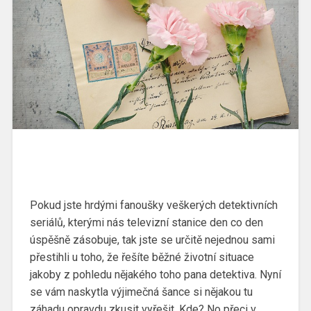
Pokud jste hrdými fanoušky veškerých detektivních
seriálů, kterými nás televizní stanice den co den
úspěšně zásobuje, tak jste se určitě nejednou sami
přestihli u toho, že řešíte běžné životní situace
jakoby z pohledu nějakého toho pana detektiva. Nyní
se vám naskytla výjimečná šance si nějakou tu
záhadu opravdu zkusit vyřešit. Kde? No přeci v