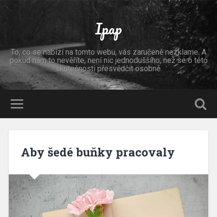
Ipap
To, co se nabízí na tomto webu, vás zaručeně nezklame. A
pokud nám to nevěříte, není nic jednoduššího, než se o této
skutečnosti přesvědčit osobně.
Aby šedé buňky pracovaly