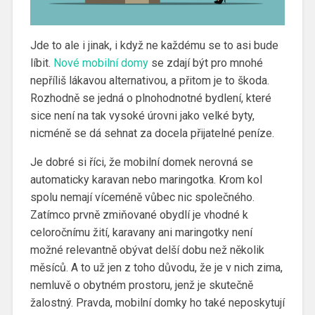
Jde to ale i jinak, i když ne každému se to asi bude
líbit.
Nové mobilní domy
se zdají být pro mnohé
nepříliš lákavou alternativou, a přitom je to škoda.
Rozhodně se jedná o plnohodnotné bydlení, které
sice není na tak vysoké úrovni jako velké byty,
nicméně se dá sehnat za docela přijatelné peníze.
Je dobré si říci, že mobilní domek nerovná se
automaticky karavan nebo maringotka. Krom kol
spolu nemají víceméně vůbec nic společného.
Zatímco prvně zmiňované obydlí je vhodné k
celoročnímu žití, karavany ani maringotky není
možné relevantně obývat delší dobu než několik
měsíců. A to už jen z toho důvodu, že je v nich zima,
nemluvě o obytném prostoru, jenž je skutečně
žalostný. Pravda, mobilní domky ho také neposkytují