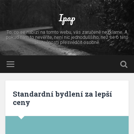
Ipap
To, co se nabízí na tomto webu, vás zaručeně nezklame. A
pokud nám to nevěříte, není nic jednoduššího, než se o této
skutečnosti přesvědčit osobně.
Standardní bydlení za lepší
ceny