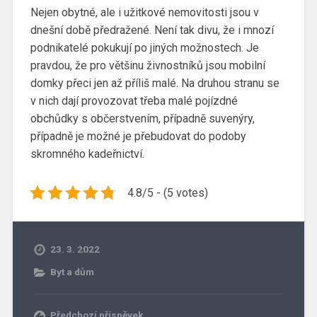
Nejen obytné, ale i užitkové nemovitosti jsou v
dnešní době předražené. Není tak divu, že i mnozí
podnikatelé pokukují po jiných možnostech. Je
pravdou, že pro většinu živnostníků jsou mobilní
domky přeci jen až příliš malé. Na druhou stranu se
v nich dají provozovat třeba malé pojízdné
obchůdky s občerstvením, případně suvenýry,
případně je možné je přebudovat do podoby
skromného kadeřnictví.
4.8/5 - (5 votes)
23. 3. 2022
Byt a dům
Předchozí příspěvek