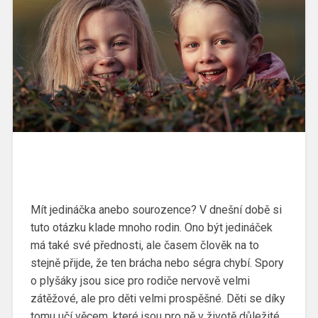
Mít jedináčka anebo sourozence? V dnešní době si
tuto otázku klade mnoho rodin. Ono být jedináček
má také své přednosti, ale časem člověk na to
stejně přijde, že ten brácha nebo ségra chybí. Spory
o plyšáky jsou sice pro rodiče nervově velmi
zátěžové, ale pro děti velmi prospěšné. Děti se díky
tomu učí věcem, které jsou pro ně v životě důležité