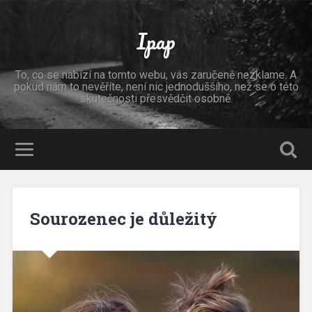
Ipap
To, co se nabízí na tomto webu, vás zaručeně nezklame. A
pokud nám to nevěříte, není nic jednoduššího, než se o této
skutečnosti přesvědčit osobně.
Sourozenec je důležitý