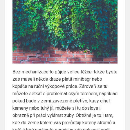
Bez mechanizace to půjde velice těžce, takže byste
zas museli někde draze platit minibagr nebo
kopáče na ruční výkopové práce. Zároveň se tu
můžete setkat s problematickým terénem, například
pokud bude v zemi zavezené pletivo, kusy cihel,
kameny nebo tuhý jíl, můžete si tu doslova i
obrazně při práci vylámat zuby. Obtížné je to i tam,
kde do země kolem vás prorůstají kořeny stromů a
keřů, které nechcete porušit – zde pak mají opět