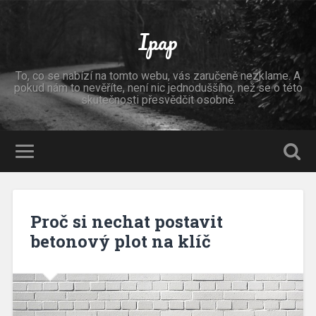
Ipap
To, co se nabízí na tomto webu, vás zaručeně nezklame. A
pokud nám to nevěříte, není nic jednoduššího, než se o této
skutečnosti přesvědčit osobně.
Proč si nechat postavit
betonový plot na klíč