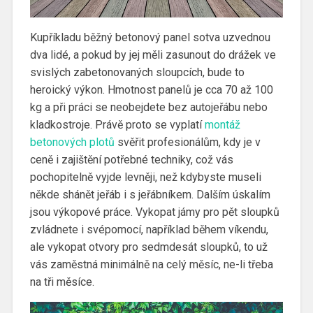
Kupříkladu běžný betonový panel sotva uzvednou
dva lidé, a pokud by jej měli zasunout do drážek ve
svislých zabetonovaných sloupcích, bude to
heroický výkon. Hmotnost panelů je cca 70 až 100
kg a při práci se neobejdete bez autojeřábu nebo
kladkostroje. Právě proto se vyplatí
montáž
betonových plotů
svěřit profesionálům, kdy je v
ceně i zajištění potřebné techniky, což vás
pochopitelně vyjde levněji, než kdybyste museli
někde shánět jeřáb i s jeřábníkem.
Dalším úskalím
jsou výkopové práce. Vykopat jámy pro pět sloupků
zvládnete i svépomocí, například během víkendu,
ale vykopat otvory pro sedmdesát sloupků, to už
vás zaměstná minimálně na celý měsíc, ne-li třeba
na tři měsíce.