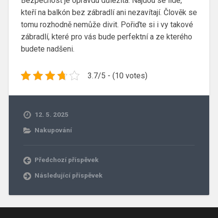
Bezpečnost je opravdu důležitá. Najdou se lidé,
kteří na balkón bez zábradlí ani nezavítají. Člověk se
tomu rozhodně nemůže divit. Pořiďte si i vy takové
zábradlí, které pro vás bude perfektní a ze kterého
budete nadšeni.
3.7/5 - (10 votes)
12. 5. 2025
Nakupování
Předchozí příspěvek
Následující příspěvek