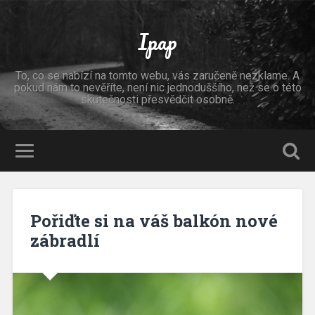
Ipap
To, co se nabízí na tomto webu, vás zaručeně nezklame. A
pokud nám to nevěříte, není nic jednoduššího, než se o této
skutečnosti přesvědčit osobně.
Pořiďte si na váš balkón nové
zábradlí