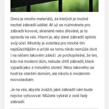
Dnes je mnoho materiálů, ze kterých je možné
nechat zábradlí udělat. Ať už se rozhodnete pro
zábradlí kovové, skleněné nebo dřevěné, je to
opravdu na vás. Hlavní je, aby dané zábradlí splnilo
svůj účel. Mnohdy je estetika pro mnohé tím
nejdůležitějším a určitě se tomu nikdo nemůže divit.
I na něčem takovém záleží. Je pochopitelné, že ten,
kdo má moderní dům, nebude chtít zábradlí, které
vypadá jako z minulého století. Něco takového se
hodí ke starším domům, ale nikoliv k moderním
novostavbám.
Je na vás, abyste zvážili, jaké zábradlí vám bude
nejvíce vyhovovat. Můžete vybírat z celé řady
zábradlí.