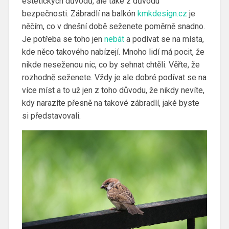
estetických důvodů, ale také z důvodu
bezpečnosti. Zábradlí na balkón
kmkdesign.cz
je
něčím, co v dnešní době seženete poměrně snadno.
Je potřeba se toho jen
nebát
a podívat se na místa,
kde něco takového nabízejí. Mnoho lidí má pocit, že
nikde neseženou nic, co by sehnat chtěli. Věřte, že
rozhodně seženete. Vždy je ale dobré podívat se na
více míst a to už jen z toho důvodu, že nikdy nevíte,
kdy narazíte přesně na takové zábradlí, jaké byste
si představovali.