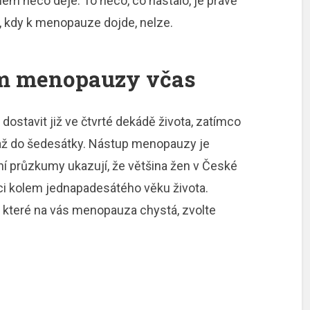
mem něco děje. To něco, co nastalo, je právě
, kdy k menopauze dojde, nelze.
ům menopauzy včas
stavit již ve čtvrté dekádě života, zatímco
s až do šedesátky. Nástup menopauzy je
dní průzkumy ukazují, že většina žen v České
ci kolem jednapadesátého věku života.
 které na vás
menopauza
chystá, zvolte