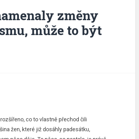
znamenaly změny
smu, může to být
ozšířeno, co to vlastně přechod čili
ina žen, které již dosáhly padesátku,