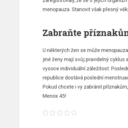
zaregistrovaly, že se s jejich organiz
menopauza. Stanovit však přesný věk
Zabraňte příznak
U některých žen se může menopauza do
jiné ženy mají svůj pravidelný cyklu
vysoce individuální záležitost. Posle
republice dostává poslední menstrua
Pokud chcete i vy zabránit příznakům,
Menox 45!