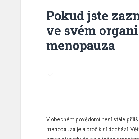
Pokud jste za
ve svém organi
menopauza
V obecném povědomí není stále příliš r
menopauza je a proč k ní dochází. Větš