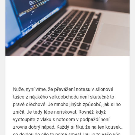
Nuže, nyní víme, že převážení notesu v silonové
tašce z nějakého velkoobchodu není skutečně to
pravé ořechové. Je mnoho jiných způsobů, jak si ho
zničit. Je tedy lépe neriskovat. Rovněž, když
vystoupíte z vlaku s notesem v podpaždí není
zrovna dobrý nápad. Každý si říká, že na ten kousek,
co dojdou do cíle to nemá smysl. Inu, je to vaše věc