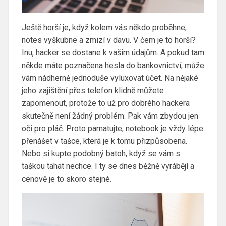
Ještě horší je, když kolem vás někdo proběhne,
notes vyškubne a zmizí v davu. V čem je to horší?
Inu, hacker se dostane k vašim údajům. A pokud tam
někde máte poznačena hesla do bankovnictví, může
vám nádherně jednoduše vyluxovat účet. Na nějaké
jeho zajištění přes telefon klidně můžete
zapomenout, protože to už pro dobrého hackera
skutečně není žádný problém. Pak vám zbydou jen
oči pro pláč. Proto pamatujte, notebook je vždy lépe
přenášet v tašce, která je k tomu přizpůsobena.
Nebo si kupte podobný batoh, když se vám s
taškou tahat nechce. I ty se dnes běžně vyrábějí a
cenově je to skoro stejné.