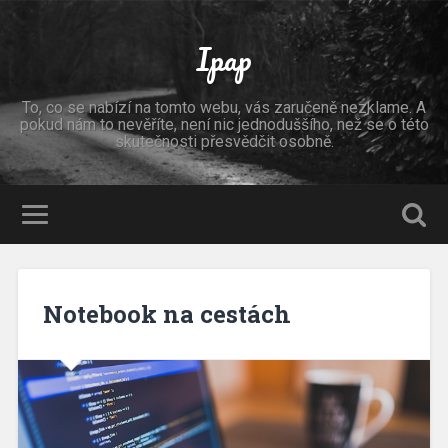
Ipap
To, co se nabízí na tomto webu, vás zaručeně nezklame. A
pokud nám to nevěříte, není nic jednoduššího, než se o této
skutečnosti přesvědčit osobně.
Notebook na cestách