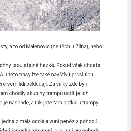
ty, a to od Malenovic (ne těch u Zlína), nebo
šechny jsou stejně hezké. Pokud však chcete
 u této trasy lze také navštívit proslulou
é sem lidi pokládají. Za války zde byli
em chodily skupiny trampů uctít jejich
je nasnadě, a tak jste tam potkali i trampy
 jedna z mála odolala vůni peněz a pohodlí.
ádná lanovka zde není
, a asi prý ani nebude.