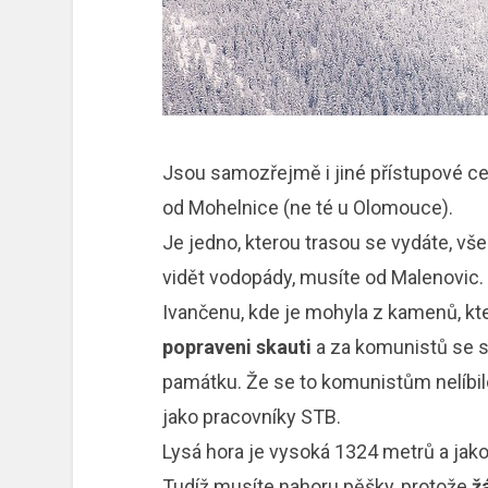
Jsou samozřejmě i jiné přístupové ces
od Mohelnice (ne té u Olomouce).
Je jedno, kterou trasou se vydáte, v
vidět vodopády, musíte od Malenovic. A
Ivančenu, kde je mohyla z kamenů, kter
popraveni skauti
a za komunistů se s
památku. Že se to komunistům nelíbilo 
jako pracovníky STB.
Lysá hora je vysoká 1324 metrů a jako
Tudíž musíte nahoru pěšky, protože
ž