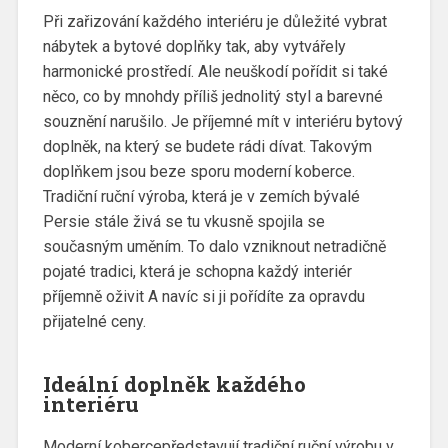
Při zařizování každého interiéru je důležité vybrat
nábytek a bytové doplňky tak, aby vytvářely
harmonické prostředí. Ale neuškodí pořídit si také
něco, co by mnohdy příliš jednolitý styl a barevné
souznění narušilo. Je příjemné mít v interiéru bytový
doplněk, na který se budete rádi dívat. Takovým
doplňkem jsou beze sporu
moderní koberce
.
Tradiční ruční výroba, která je v zemích bývalé
Persie stále živá se tu vkusně spojila se
současným uměním. To dalo vzniknout netradičně
pojaté tradici, která je schopna každý interiér
příjemně oživit A navíc si ji pořídíte za opravdu
přijatelné ceny.
Ideální doplněk každého
interiéru
Moderní kobercepředstavují tradiční ruční výrobu v