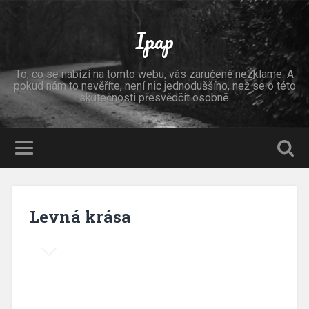
Ipap
To, co se nabízí na tomto webu, vás zaručeně nezklame. A
pokud nám to nevěříte, není nic jednoduššího, než se o této
skutečnosti přesvědčit osobně.
Levná krása