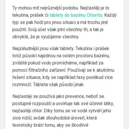
Ty mohou mít nejrůznější podobu. Nejčastěji je to
tekutina, prášek či
tablety do bazénu Chlorito
. Každý
typ se pak hodí pro jinou situaci a má trochu jiné
použití. Svůj účel však plní všechny tři, a tak je
obvyklé, že je využijeme všechny.
Nejzáludnější jsou však tablety. Tekutina i prášek
totiž působí najednou na celém prostoru bazénu,
zvláště pokud vodu promícháme, například za
pomoci filtračního zařízení. Používají se k akutnímu
řešení situace, kdy se například řasy poněkud více
rozmnoží. Tableta však působí jinak.
Nejčastěji se používá jako prevence, neboť se
postupně rozpouští a uvolňuje tak své účinné látky,
nejčastěji chlor. Díky tomu se ve vodě vytváří jeho
sice nižší, avšak dlouhodobá úroveň, která
teoreticky brání tomu, aby se škodlivé