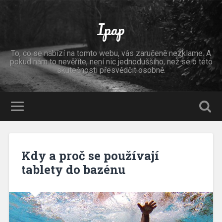
Ipap
To, co se nabízí na tomto webu, vás zaručeně nezklame. A
pokud nám to nevěříte, není nic jednoduššího, než se o této
skutečnosti přesvědčit osobně.
Kdy a proč se používají
tablety do bazénu