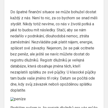
Do špatné finanční situace se může bohužel dostat
každý z nás. Není to nic, za co bychom se snad měli
stydět. Nikdy totiž nevíme, co nás v životě potká a
jaké to budou mít následky.
Stačí, aby se nám
nedařilo v podnikání, dlouhodobá nemoc, ztráta
zaměstnání. Nezvládáte pak platit nájem, energie,
splácet své závazky. Nejenom, že se pak ocitnete
bez peněz, ale ještě se navíc můžete dostat do
registru dlužníků.
Registr dlužníků je veřejná
databáze, která obsahuje jména těch, kteří
nezaplatili splátku ze své půjčky. U klasické půjčky
tam bude vaše jméno tři roky. Datum se počítá ode
dne, kdy svůj závazek neboli opožděnou splátku
doplatíte.
Problém ovšem je, že registr dlužníků pro vás může