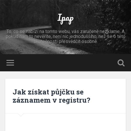
Ipap
To, co se nabízí na tomto webu, vás zaručeně nezklame. A
pokud nám to nevěříte, není nic jednoduššího, než se o této
skutečnosti přesvědčit osobně.
Jak získat půjčku se
záznamem v registru?