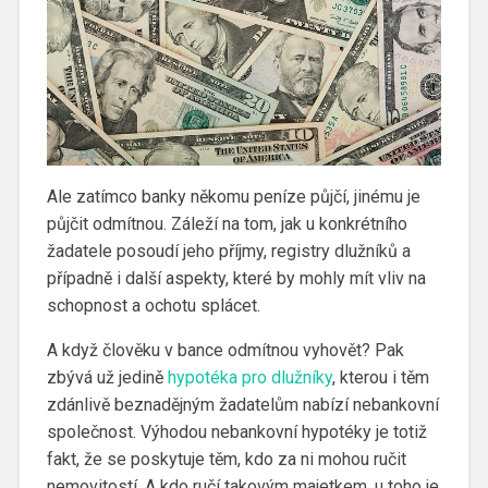
Ale zatímco banky někomu peníze půjčí, jinému je
půjčit odmítnou. Záleží na tom, jak u konkrétního
žadatele posoudí jeho příjmy, registry dlužníků a
případně i další aspekty, které by mohly mít vliv na
schopnost a ochotu splácet.
A když člověku v bance odmítnou vyhovět? Pak
zbývá už jedině
hypotéka pro dlužníky
, kterou i těm
zdánlivě beznadějným žadatelům nabízí nebankovní
společnost. Výhodou nebankovní hypotéky je totiž
fakt, že se poskytuje těm, kdo za ni mohou ručit
nemovitostí. A kdo ručí takovým majetkem, u toho je