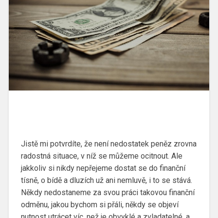
Jistě mi potvrdíte, že není nedostatek peněz zrovna
radostná situace, v níž se můžeme ocitnout. Ale
jakkoliv si nikdy nepřejeme dostat se do finanční
tísně, o bídě a dluzích už ani nemluvě, i to se stává.
Někdy nedostaneme za svou práci takovou finanční
odměnu, jakou bychom si přáli, někdy se objeví
nutnost utrácet víc, než je obvyklé a zvladatelné, a