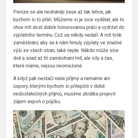
Peníze se ale neshánějí zase až tak lehce, jak
bychom si to přáli. Můžeme si je sice vydělat, ale to
chce mít dost dobře honorovanou práci a vydržet do
výplatního termínu. Což se někdy nedaří. A mít tolik
zaměstnání, aby se k nám hrnuly výplaty ve značné
výši ze všech stran, také nejde. Někdo může sice
dvě a snad až tři zaměstnání mít, ale síly a čas,
které máme, nejsou neomezené.
A když pak nestačí naše příjmy a nemáme ani
úspory, kterými bychom si přilepšili v době
nedostatečných příjmů, musíme zkrátka projevit
zájem aspoň o půjčku.