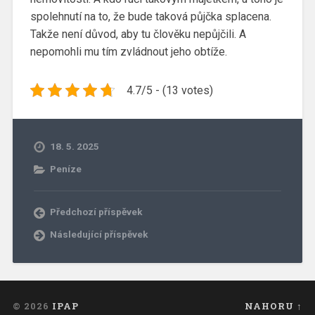
spolehnutí na to, že bude taková půjčka splacena.
Takže není důvod, aby tu člověku nepůjčili. A
nepomohli mu tím zvládnout jeho obtíže.
4.7/5 - (13 votes)
18. 5. 2025
Peníze
Předchozí příspěvek
Následující příspěvek
© 2026
IPAP
NAHORU ↑