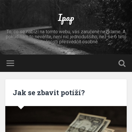
Ipap
To, co se nabízí na tomto webu, vás zaručeně nezklame. A
pokud nám to nevěříte, není nic jednoduššího, než se o této
skutečnosti přesvědčit osobně.
Jak se zbavit potíží?