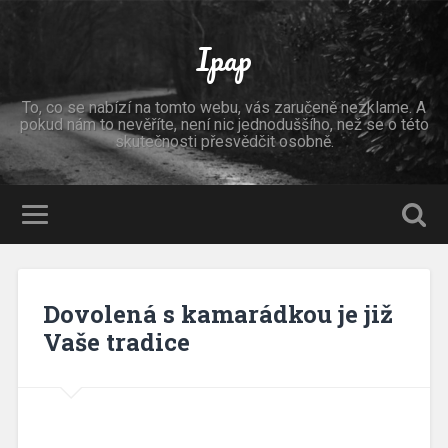
Ipap
To, co se nabízí na tomto webu, vás zaručeně nezklame. A
pokud nám to nevěříte, není nic jednoduššího, než se o této
skutečnosti přesvědčit osobně.
Dovolená s kamarádkou je již
Vaše tradice