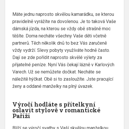
Máte jednu naprosto skvělou kamarádku, se kterou
pravidelně vyrážíte na dovolenou. Je to taková Vaše
dámská jízda, na kterou se vždy obě strašně moc
těšíte. Doma necháte všechny Vaše děti včetně
partnerů. Těch několik dnů to bez Vás zaručeně
vždy vydrží.
Slevy pobyty
využíváte hodně často.
Dají se zde pořídit naprosto skvělé výlety za
přijatelné peníze. Nyní Vás čekají lázně v Karlových
Varech. Už se nemůžete dočkat. Necháte se
náležitě hýčkat. Obě si to zasloužíte. Jste pracující
ženy a oddané manželky na plný úvazek.
Výročí hodláte s přítelkyní
oslavit stylově v romantické
Paříži
Blíží se výročí svatby s Vaší skvělou manželkou.