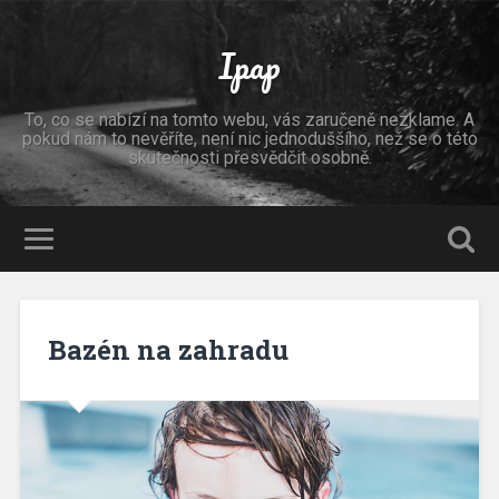
Ipap
To, co se nabízí na tomto webu, vás zaručeně nezklame. A
pokud nám to nevěříte, není nic jednoduššího, než se o této
skutečnosti přesvědčit osobně.
Bazén na zahradu