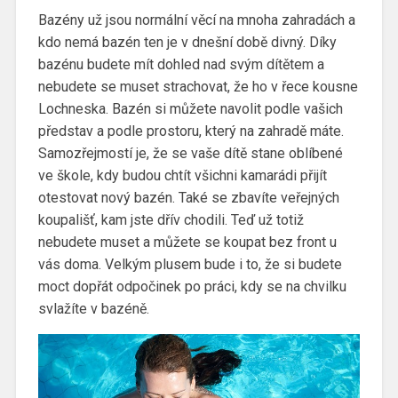
Bazény už jsou normální věcí na mnoha zahradách a
kdo nemá bazén ten je v dnešní době divný. Díky
bazénu budete mít dohled nad svým dítětem a
nebudete se muset strachovat, že ho v řece kousne
Lochneska. Bazén si můžete navolit podle vašich
představ a podle prostoru, který na zahradě máte.
Samozřejmostí je, že se vaše dítě stane oblíbené
ve škole, kdy budou chtít všichni kamarádi přijít
otestovat nový bazén. Také se zbavíte veřejných
koupališť, kam jste dřív chodili. Teď už totiž
nebudete muset a můžete se koupat bez front u
vás doma. Velkým plusem bude i to, že si budete
moct dopřát odpočinek po práci, kdy se na chvilku
svlažíte v bazéně.